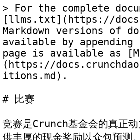
> For the complete docu
[llms.txt](https://docs
Markdown versions of do
available by appending 
page is available as [M
(https://docs.crunchdao
itions.md).

# 比赛

竞赛是Crunch基金会的真
供丰厚的现金奖励以众包预测。